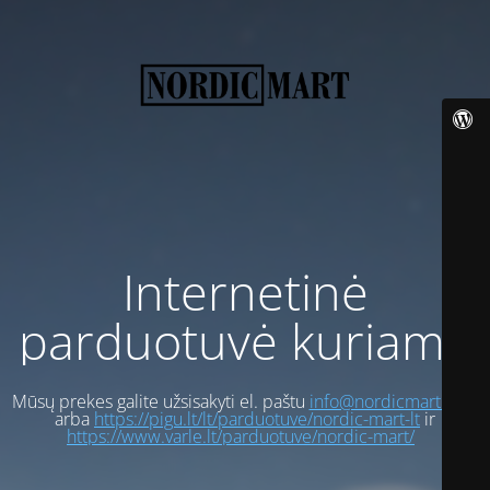
Internetinė
parduotuvė kuriama
Mūsų prekes galite užsisakyti el. paštu
info@nordicmart.com
arba
https://pigu.lt/lt/parduotuve/nordic-mart-lt
ir
https://www.varle.lt/parduotuve/nordic-mart/