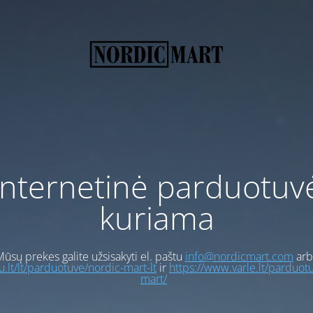
Internetinė parduotuv
kuriama
ūsų prekes galite užsisakyti el. paštu
info@nordicmart.com
arb
gu.lt/lt/parduotuve/nordic-mart-lt
ir
https://www.varle.lt/parduot
mart/