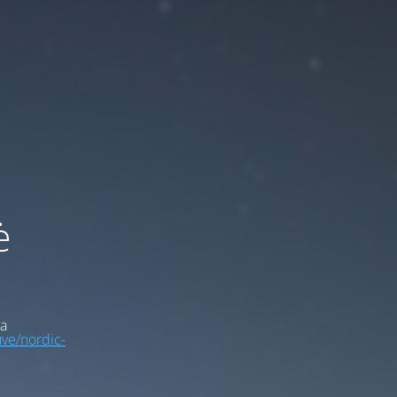
ė
a
uve/nordic-