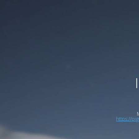
M
https://pi