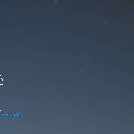
ė
a
uve/nordic-