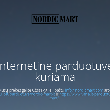
Internetinė parduotuv
kuriama
ūsų prekes galite užsisakyti el. paštu
info@nordicmart.com
arb
gu.lt/lt/parduotuve/nordic-mart-lt
ir
https://www.varle.lt/parduot
mart/