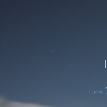
M
https://pi