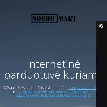
Internetinė
parduotuvė kuriama
Mūsų prekes galite užsisakyti el. paštu
info@nordicmart.com
arba
https://pigu.lt/lt/parduotuve/nordic-mart-lt
ir
https://www.varle.lt/parduotuve/nordic-mart/