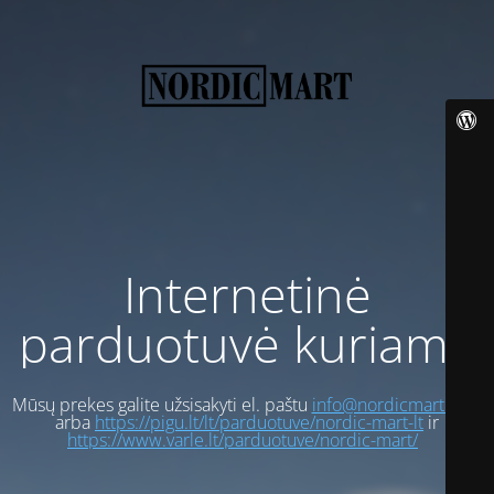
Internetinė
parduotuvė kuriama
Mūsų prekes galite užsisakyti el. paštu
info@nordicmart.com
arba
https://pigu.lt/lt/parduotuve/nordic-mart-lt
ir
https://www.varle.lt/parduotuve/nordic-mart/