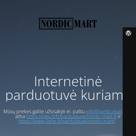
Internetinė
parduotuvė kuriama
Mūsų prekes galite užsisakyti el. paštu
info@nordicmart.com
arba
https://pigu.lt/lt/parduotuve/nordic-mart-lt
ir
https://www.varle.lt/parduotuve/nordic-mart/