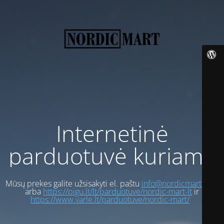
Internetinė
parduotuvė kuriama
Mūsų prekes galite užsisakyti el. paštu
info@nordicmart.com
arba
https://pigu.lt/lt/parduotuve/nordic-mart-lt
ir
https://www.varle.lt/parduotuve/nordic-mart/