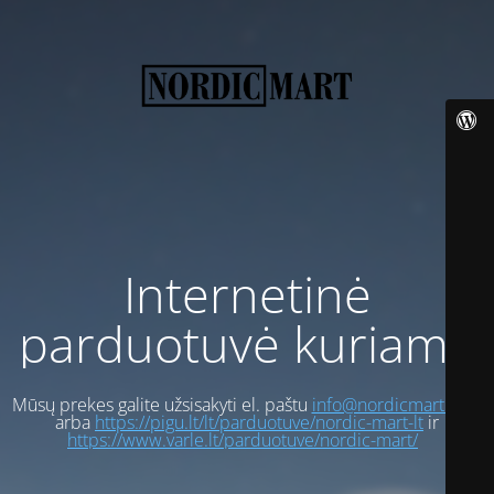
Internetinė
parduotuvė kuriama
Mūsų prekes galite užsisakyti el. paštu
info@nordicmart.com
arba
https://pigu.lt/lt/parduotuve/nordic-mart-lt
ir
https://www.varle.lt/parduotuve/nordic-mart/