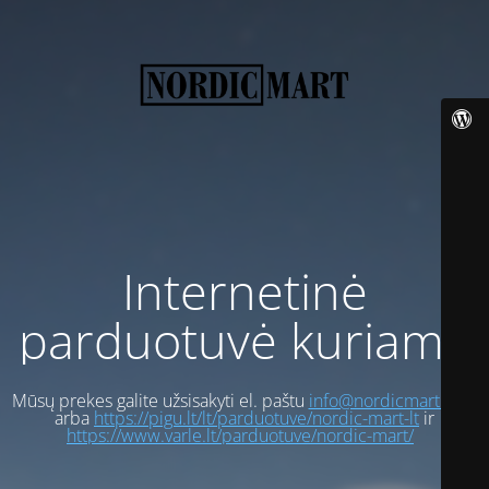
Internetinė
parduotuvė kuriama
Mūsų prekes galite užsisakyti el. paštu
info@nordicmart.com
arba
https://pigu.lt/lt/parduotuve/nordic-mart-lt
ir
https://www.varle.lt/parduotuve/nordic-mart/